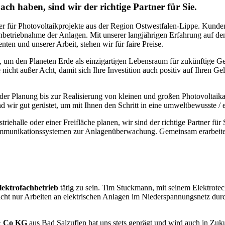
h haben, sind wir der richtige Partner für Sie.
r für Photovoltaikprojekte aus der Region Ostwestfalen-Lippe. Kundenzuf
 Inbetriebnahme der Anlagen. Mit unserer langjährigen Erfahrung auf de
en und unserer Arbeit, stehen wir für faire Preise.
, um den Planeten Erde als einzigartigen Lebensraum für zukünftige Ge
 nicht außer Acht, damit sich Ihre Investition auch positiv auf Ihren G
der Planung bis zur Realisierung von kleinen und großen Photovoltaik
nd wir gut gerüstet, um mit Ihnen den Schritt in eine umweltbewusste /
triehalle oder einer Freifläche planen, wir sind der richtige Partner f
Kommunikationssystemen zur Anlagenüberwachung. Gemeinsam erarbeiten
lektrofachbetrieb
tätig zu sein. Tim Stuckmann, mit seinem Elektrote
cht nur Arbeiten an elektrischen Anlagen im Niederspannungsnetz durchz
& Co KG
aus Bad Salzuflen hat uns stets geprägt und wird auch in Zukun