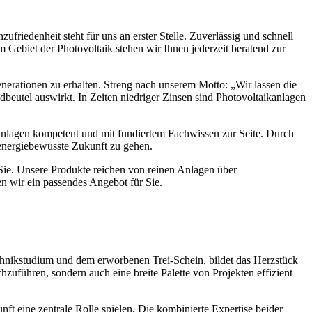
riedenheit steht für uns an erster Stelle. Zuverlässig und schnell
m Gebiet der Photovoltaik stehen wir Ihnen jederzeit beratend zur
nerationen zu erhalten. Streng nach unserem Motto: „Wir lassen die
eldbeutel auswirkt. In Zeiten niedriger Zinsen sind Photovoltaikanlagen
anlagen kompetent und mit fundiertem Fachwissen zur Seite. Durch
 energiebewusste Zukunft zu gehen.
ür Sie. Unsere Produkte reichen von reinen Anlagen über
 wir ein passendes Angebot für Sie.
chnikstudium und dem erworbenen Trei-Schein, bildet das Herzstück
uführen, sondern auch eine breite Palette von Projekten effizient
ft eine zentrale Rolle spielen. Die kombinierte Expertise beider