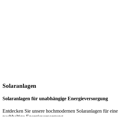
Solaranlagen
Solaranlagen für unabhängige Energieversorgung
Entdecken Sie unsere hochmodernen Solaranlagen für eine
nachhaltige Energieversorgung
Bei
Stuckmann Solar
bieten wir Ihnen innovative Solaranlagen, die
Ihnen eine zuverlässige und umweltfreundliche Energieversorgung
ermöglichen. Unsere maßgeschneiderten Systeme sind darauf